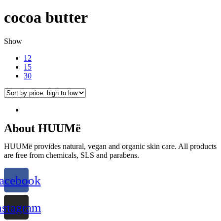
cocoa butter
Show
12
15
30
About HUUMë
HUUMë provides natural, vegan and organic skin care. All products
are free from chemicals, SLS and parabens.
acebook
nstagram