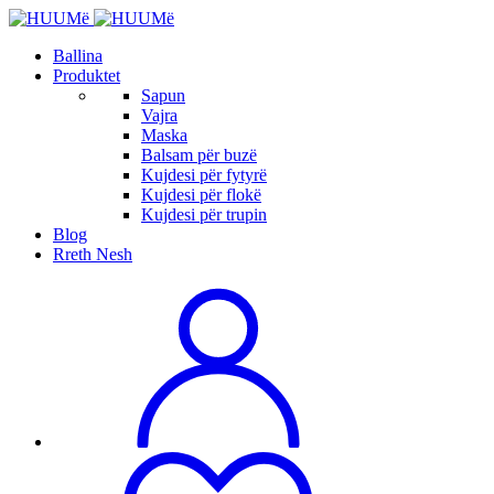
Ballina
Produktet
Sapun
Vajra
Maska
Balsam për buzë
Kujdesi për fytyrë
Kujdesi për flokë
Kujdesi për trupin
Blog
Rreth Nesh