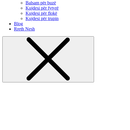
Balsam për buzë
Kujdesi për fytyrë
Kujdesi për flokë
Kujdesi për trupin
Blog
Rreth Nesh