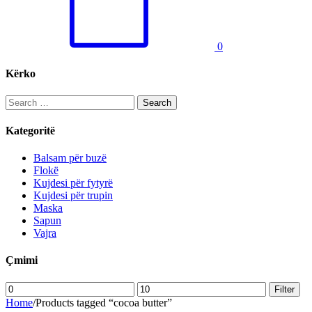
0
Kërko
Search
for:
Kategoritë
Balsam për buzë
Flokë
Kujdesi për fytyrë
Kujdesi për trupin
Maska
Sapun
Vajra
Çmimi
Min
Max
Filter
price
price
Home
/
Products tagged “cocoa butter”