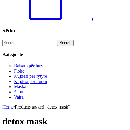
0
Kërko
Search
for:
Kategoritë
Balsam për buzë
Flokë
Kujdesi për fytyrë
Kujdesi për trupin
Maska
Sapun
Vajra
Home
/
Products tagged “detox mask”
detox mask