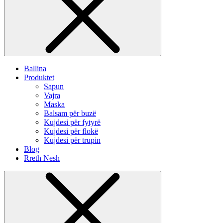
Ballina
Produktet
Sapun
Vajra
Maska
Balsam për buzë
Kujdesi për fytyrë
Kujdesi për flokë
Kujdesi për trupin
Blog
Rreth Nesh