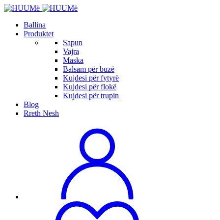
Ballina
Produktet
Sapun
Vajra
Maska
Balsam për buzë
Kujdesi për fytyrë
Kujdesi për flokë
Kujdesi për trupin
Blog
Rreth Nesh