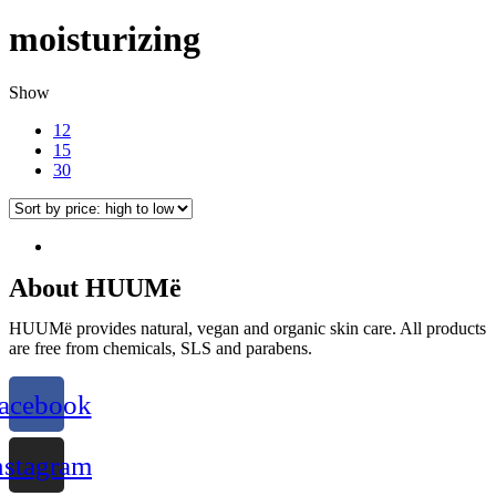
moisturizing
Show
12
15
30
About HUUMë
HUUMë provides natural, vegan and organic skin care. All products
are free from chemicals, SLS and parabens.
acebook
nstagram