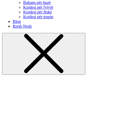
Balsam për buzë
Kujdesi për fytyrë
Kujdesi për flokë
Kujdesi për trupin
Blog
Rreth Nesh