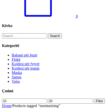
0
Kërko
Search
for:
Kategoritë
Balsam për buzë
Flokë
Kujdesi për fytyrë
Kujdesi për trupin
Maska
Sapun
Vajra
Çmimi
Min
Max
Filter
price
price
Home
/
Products tagged “moisturizing”