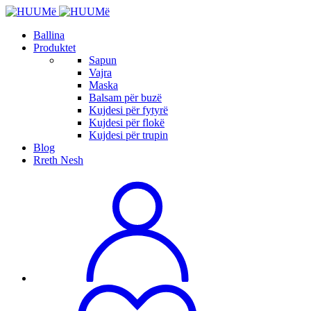
Ballina
Produktet
Sapun
Vajra
Maska
Balsam për buzë
Kujdesi për fytyrë
Kujdesi për flokë
Kujdesi për trupin
Blog
Rreth Nesh