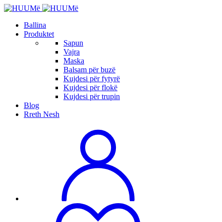
Ballina
Produktet
Sapun
Vajra
Maska
Balsam për buzë
Kujdesi për fytyrë
Kujdesi për flokë
Kujdesi për trupin
Blog
Rreth Nesh