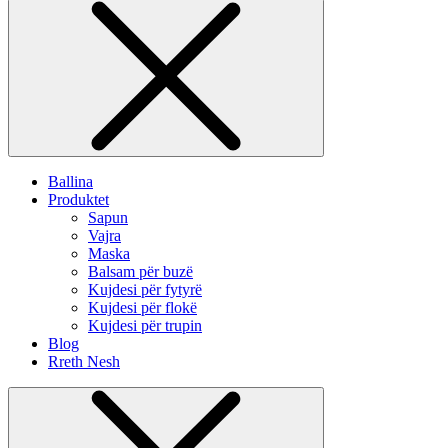
Ballina
Produktet
Sapun
Vajra
Maska
Balsam për buzë
Kujdesi për fytyrë
Kujdesi për flokë
Kujdesi për trupin
Blog
Rreth Nesh