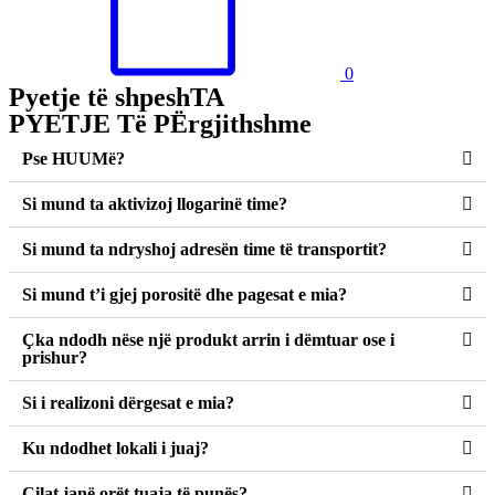
0
Pyetje të shpeshTA
PYETJE Të PËrgjithshme
Pse HUUMë?
Si mund ta aktivizoj llogarinë time?
Si mund ta ndryshoj adresën time të transportit?
Si mund t’i gjej porositë dhe pagesat e mia?
Çka ndodh nëse një produkt arrin i dëmtuar ose i
prishur?
Si i realizoni dërgesat e mia?
Ku ndodhet lokali i juaj?
Cilat janë orët tuaja të punës?