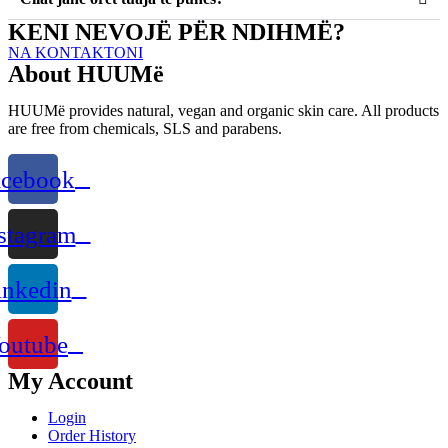
KENI NEVOJË PËR NDIHMË?
NA KONTAKTONI
About HUUMë
HUUMë provides natural, vegan and organic skin care. All products
are free from chemicals, SLS and parabens.
acebook
stagram
inkedin
outube
My Account
Login
Order History